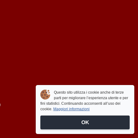
Questo sito utilizza i cookie anche di terze
parti per migliorare l’esperienza utente e per
)
fini statistici. Continuando acconsenti all’uso dei
cookie.
Maggiori informazioni
OK